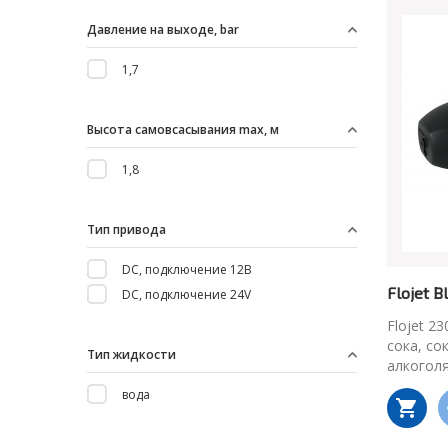
Давление на выходе, bar
1,7
Высота самовсасывания max, м
1,8
Тип привода
DC, подключение 12B
Flojet 
DC, подключение 24V
Flojet 2
сока, со
Тип жидкости
алкоголя 
вода