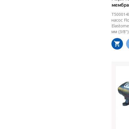
мембра
T500014
насос Fl
Elastome
мм (3/8"