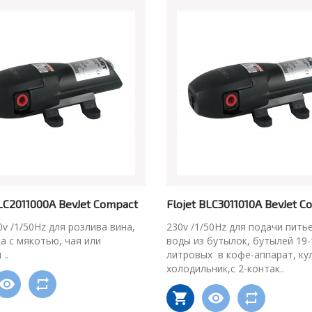
BLC2011000A BevJet Compact
Flojet BLC3011010A BevJet C
30v /1/50Hz для розлива вина,
230v /1/50Hz для подачи пить
ка с мякотью, чая или
воды из бутылок, бутылей 19-
..
литровых в кофе-аппарат, ку
холодильник,с 2-контак..