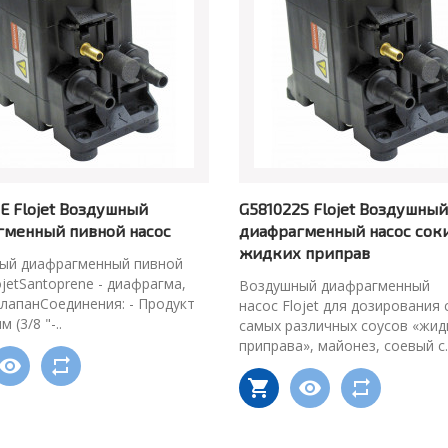
E Flojet Воздушный
G581022S Flojet Воздушный
гменный пивной насос
диафрагменный насос соки
жидких приправ
ый диафрагменный пивной
ojetSantoprene - диафрагма,
Воздушный диафрагменный
лапанСоединения: - Продукт
насос Flojet для дозирования 
м (3/8 "-..
самых различных соусов «жид
приправа», майонез, соевый с.