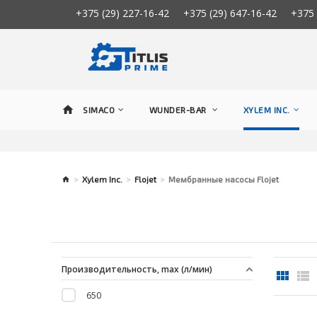
+375 (29) 227-16-42
+375 (29) 647-16-42
+375 
SIMACO
WUNDER-BAR
XYLEM INC.
Xylem Inc.
Flojet
Мембранные насосы Flojet
Производительность, max (л/мин)
650