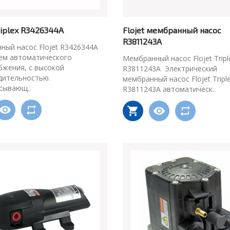
Triplex R3426344A
Flojet мембранный насос
R3811243A
ный насос Flojet R3426344A
тем автоматического
Мембранный насос Flojet Tripl
бжения, с высокой
R3811243A Электрический
дительностью.
мембранный насос Flojet Tripl
сывающ..
R3811243A автоматическ..