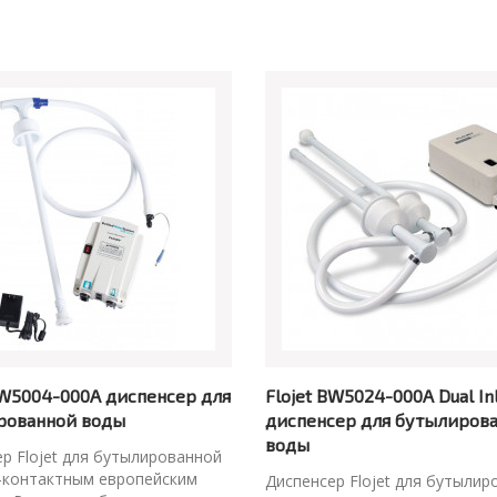
BW5004-000A диспенсер для
Flojet BW5024-000A Dual In
рованной воды
диспенсер для бутылиров
воды
р Flojet для бутылированной
2-контактным европейским
Диспенсер Flojet для бутылир