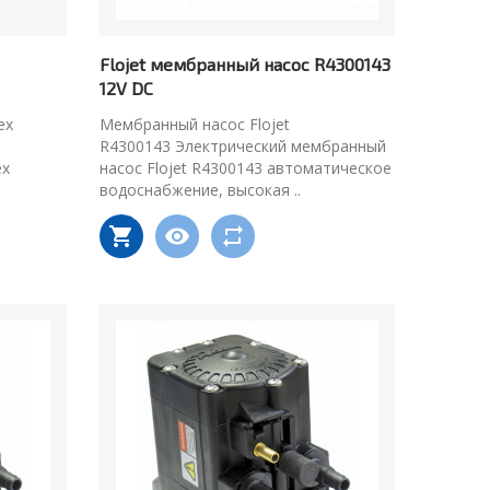
Flojet мембранный насос R4300143
12V DC
ex
Мембранный насос Flojet
R4300143 Электрический мембранный
ex
насос Flojet R4300143 автоматическое
водоснабжение, высокая ..