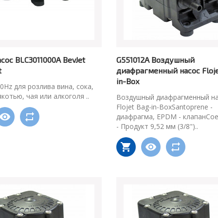
асос BLC3011000A BevJet
G551012A Воздушный
t
диафрагменный насос Floje
in-Box
50Hz для розлива вина, сока,
якотью, чая или алкоголя ..
Воздушный диафрагменный н
Flojet Bag-in-BoxSantoprene -
диафрагма, EPDM - клапанСое
- Продукт 9,52 мм (3/8")..