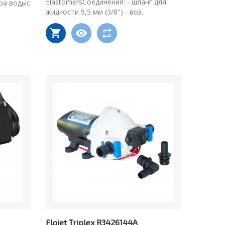
ElastomersСоединения: - шланг для
ра водыс
жидкости 9,5 мм (3/8") - воз..
Flojet Triplex R3426144A