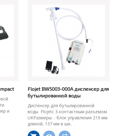
ompact
Flojet BW5003-000A диспенсер для
бутылированной воды
евой
ти
Диспенсер для бутылированной
лер и
воды Flojetс 3-контактным разъемом
UKРазмеры: - блок управления 219 мм
длиной, 137 мм в ши..