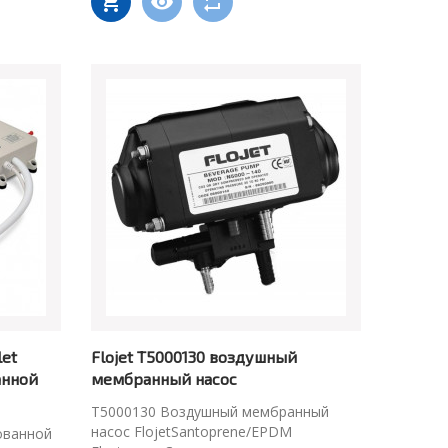
let
Flojet T5000130 воздушный
анной
мембранный насос
T5000130 Воздушный мембранный
насос FlojetSantoprene/EPDM
ованной