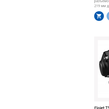
разъемом
219 мм д
Flojet 