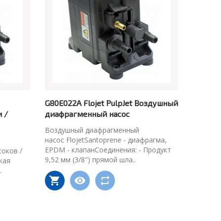
G80E022A Flojet PulpJet Воздушный
 /
диафрагменный насос
Воздушный диафрагменный
насос FlojetSantoprene - диафрагма,
EPDM - клапанСоединения: - Продукт
соков /
9,52 мм (3/8") прямой шла..
кая
.