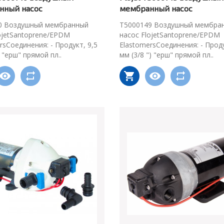
нный насос
мембранный насос
0 Воздушный мембранный
T5000149 Воздушный мембра
ojetSantoprene/EPDM
насос FlojetSantoprene/EPDM
rsСоединения: - Продукт, 9,5
ElastomersСоединения: - Проду
) "ерш" прямой пл..
мм (3/8 ") "ерш" прямой пл..