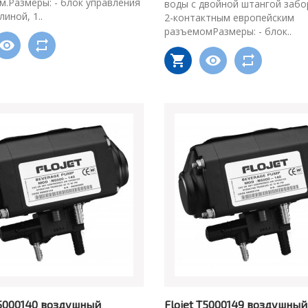
.Размеры: - блок управления
воды с двойной штангой забо
линой, 1..
2-контактным европейским
разъемомРазмеры: - блок..
T5000140 воздушный
Flojet T5000149 воздушный