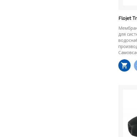
Flojet 
Мембран
для сис
водосна
произво
Самовса