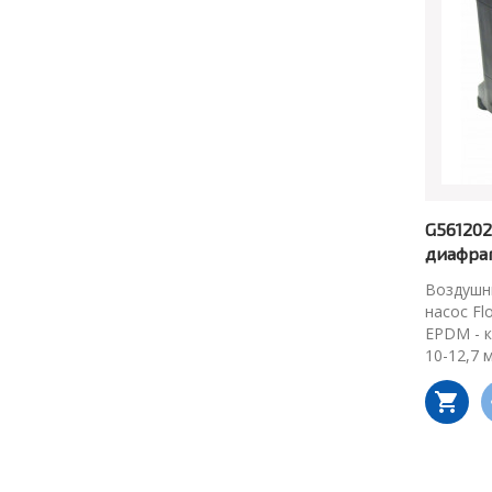
G561202
диафра
Воздушн
насос Fl
EPDM - к
10-12,7 м