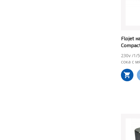
Flojet н
Compac
230v /1/
сока с м