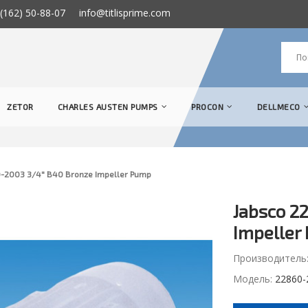
(162) 50-88-07
info@titlisprime.com
ZETOR
CHARLES AUSTEN PUMPS
PROCON
DELLMECO
-2003 3/4" B40 Bronze Impeller Pump
Jabsco 2
Impeller
Производитель
Модель:
22860-